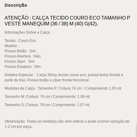
Descrição
ATENÇÃO : CALÇA TECIDO COURO ECO TAMANHO P
VESTE MANEQUIM (36 / 38) M (40) G(42).
Informações Sobre a Calça :
Tecido
: Couro Eco
Modelo :
Possui Botão
: Sim
Possui Abertura
: Não
Possui Ziper
: Sim
Possui Elastano :
Sim
Detalhe Especial : Calça Shiny, tecido couro eco, possui bolso frontal e
parte de trás. Possui botão e zíper frontal funcional.
Medidas da Calça : Tamanho P: Cintura 74
cm / Comprimento 1.05 mt
Tamanho M: Cintura: 76 cm / Comprimento: 1.06 mt.
Tamanho G: Cintura: 78 cm / Comprimento: 1.07 mt.
Observação:
Todas as medidas são sem esticar e pode ocorrer variação de
1-2 cm por peça.