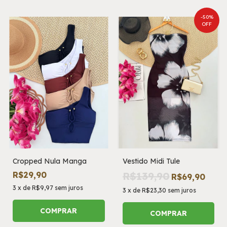
-
50
%
OFF
Cropped Nula Manga
Vestido Midi Tule
R$29,90
R$139,90
R$69,90
3
x
de
R$9,97
sem juros
3
x
de
R$23,30
sem juros
COMPRAR
COMPRAR