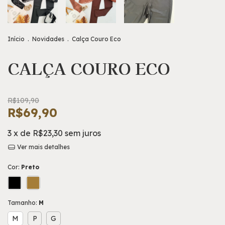
Início
.
Novidades
.
Calça Couro Eco
CALÇA COURO ECO
R$109,90
R$69,90
3
x de
R$23,30
sem juros
Ver mais detalhes
Cor:
Preto
Tamanho:
M
M
P
G