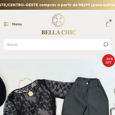
CENTRO-OESTE compras a partir de R$299 (para outras re
0
-
36
%
OFF