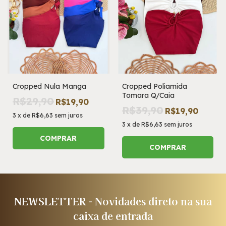
Cropped Nula Manga
Cropped Poliamida
Tomara Q/Caia
R$29,90
R$19,90
R$39,90
R$19,90
3
x
de
R$6,63
sem juros
3
x
de
R$6,63
sem juros
COMPRAR
COMPRAR
NEWSLETTER - Novidades direto na sua
caixa de entrada