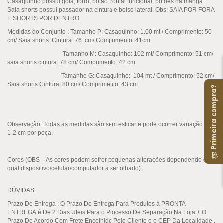
Casaquinho possui gola, forro, botão frontal funcional, botões na manga.
Saia shorts possui passador na cintura e bolso lateral. Obs: SAIA POR FORA
E SHORTS POR DENTRO.
Medidas do Conjunto :
Tamanho P: Casaquinho: 1.00 mt / Comprimento: 50
cm/ Saia shorts: Cintura: 76 cm/ Comprimento: 41cm
Tamanho M: Casaquinho: 102 mt/ Comprimento: 51 cm/
saia shorts cintura: 78 cm/ Comprimento: 42 cm.
Tamanho G: Casaquinho: 104 mt / Comprimento; 52 cm/
Saia shorts Cintura: 80 cm/ Comprimento: 43 cm.
Primeira compra?
Observação:
Todas as medidas são sem esticar e pode ocorrer variação de
1-2 cm por peça.
Cores (OBS – As cores podem sofrer pequenas alterações dependendo de
qual dispositivo/celular/computador a ser olhado):
DÚVIDAS
Prazo De Entrega
: O Prazo De Entrega Para Produtos á
PRONTA
ENTREGA
é De 2 Dias Uteis Para o Processo De Separação Na Loja + O
Prazo De Acordo Com Frete Encolhido Pelo Cliente e o CEP Da Localidade .