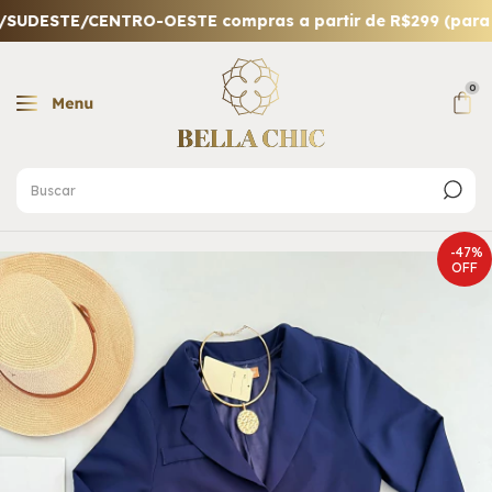
DESTE/CENTRO-OESTE compras a partir de R$299 (para out
0
-
47
%
OFF