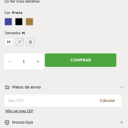
Ver mais detalhes
Cor:
Preto
Tamanho:
M
M
P
G
Meios de envio
Entregas para o CEP:
Calcular
Não sei meu CEP
Nossa loja