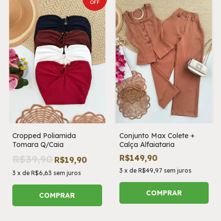
OFF
Cropped Poliamida
Conjunto Max Colete +
Tomara Q/Caia
Calça Alfaiataria
R$39,90
R$149,90
R$19,90
3
x
de
R$49,97
sem juros
3
x
de
R$6,63
sem juros
COMPRAR
COMPRAR