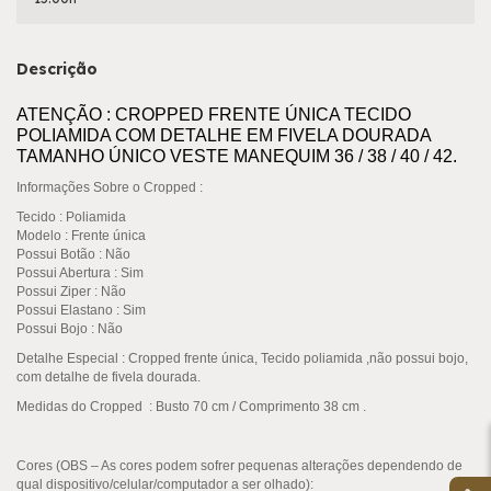
Descrição
ATENÇÃO : CROPPED FRENTE ÚNICA TECIDO
POLIAMIDA COM DETALHE EM FIVELA DOURADA
TAMANHO ÚNICO VESTE MANEQUIM 36 / 38 / 40 / 42.
Informações Sobre o Cropped :
Tecido
: Poliamida
Modelo : Frente única
Possui Botão
: Não
Possui Abertura
: Sim
Possui Ziper
: Não
Possui Elastano :
Sim
Possui Bojo
: Não
Detalhe Especial : Cropped frente única, Tecido poliamida ,não possui bojo,
com detalhe de fivela dourada.
Medidas do Cropped :
Busto 70 cm / Comprimento 38 cm .
Cores (OBS – As cores podem sofrer pequenas alterações dependendo de
qual dispositivo/celular/computador a ser olhado):