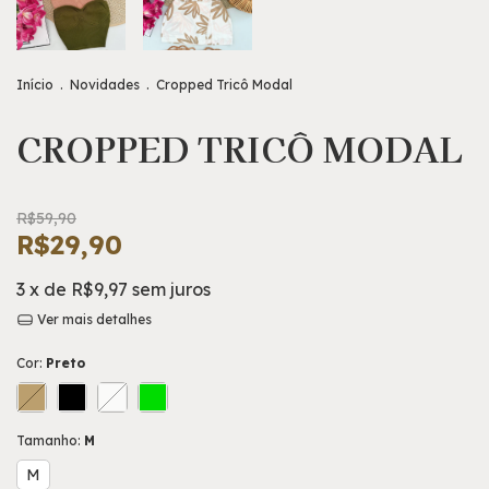
Início
.
Novidades
.
Cropped Tricô Modal
CROPPED TRICÔ MODAL
R$59,90
R$29,90
3
x de
R$9,97
sem juros
Ver mais detalhes
Cor:
Preto
Tamanho:
M
M