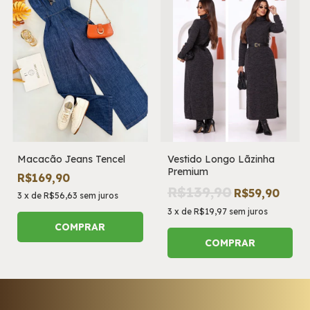
Macacão Jeans Tencel
Vestido Longo Lãzinha
Premium
R$169,90
R$139,90
R$59,90
3
x
de
R$56,63
sem juros
3
x
de
R$19,97
sem juros
COMPRAR
COMPRAR