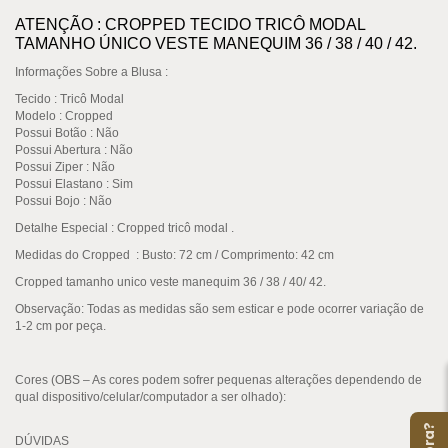
ATENÇÃO : CROPPED TECIDO TRICÔ MODAL
TAMANHO ÚNICO VESTE MANEQUIM 36 / 38 / 40 / 42.
Informações Sobre a Blusa :
Tecido
: Tricô Modal
Modelo : Cropped
Possui Botão
: Não
Possui Abertura
: Não
Possui Ziper
: Não
Possui Elastano : Sim
Possui Bojo
: Não
Detalhe Especial : Cropped tricô modal .
Medidas do Cropped :
Busto: 72 cm / Comprimento: 42 cm
Cropped tamanho unico veste manequim 36 / 38 / 40/ 42.
Observação:
Todas as medidas são sem esticar e pode ocorrer variação de
1-2 cm por peça.
Cores (OBS – As cores podem sofrer pequenas alterações dependendo de
qual dispositivo/celular/computador a ser olhado):
DÚVIDAS