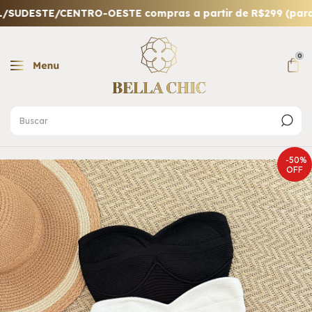
UDESTE/CENTRO-OESTE compras a partir de R$299 (para out
0
-
50
%
OFF