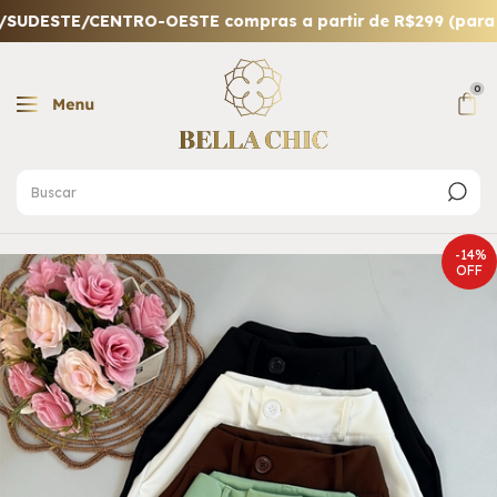
DESTE/CENTRO-OESTE compras a partir de R$299 (para out
0
-
14
%
OFF