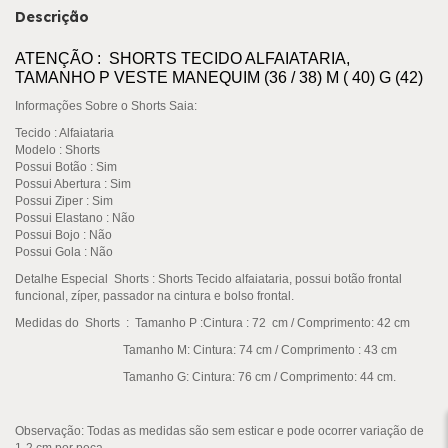
Descrição
ATENÇÃO : SHORTS TECIDO ALFAIATARIA,
TAMANHO P VESTE MANEQUIM (36 / 38) M ( 40) G (42)
Informações Sobre o Shorts Saia:
Tecido
: Alfaiataria
Modelo : Shorts
Possui Botão
: Sim
Possui Abertura
: Sim
Possui Ziper
: Sim
Possui Elastano :
Não
Possui Bojo
: Não
Possui Gola
: Não
Detalhe Especial Shorts : Shorts Tecido alfaiataria, possui botão frontal
funcional, zíper, passador na cintura e bolso frontal.
Medidas do Shorts : Tamanho P :Cintura : 72
cm / Comprimento: 42 cm
Tamanho M: Cintura: 74 cm / Comprimento : 43 cm
Tamanho G: Cintura: 76 cm / Comprimento: 44 cm.
Observação:
Todas as medidas são sem esticar e pode ocorrer variação de
1-2 cm por peça.