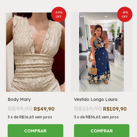
-
50
%
-
8
%
OFF
OFF
Body Mary
Vestido Longo Laura
R$99,90
R$119,90
R$49,90
R$109,90
3
x
de
R$16,63
sem juros
3
x
de
R$36,63
sem juros
COMPRAR
COMPRAR