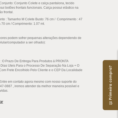
Conjunto: Conjunto Colete e calça pantalona, tecido
ui botões frontais funcionais. Calça possui elástico na
o frontal.
nto : Tamanho M Colete Busto: 76 cm / Comprimento : 47
a 70 cm / Comprimento: 1.07 mt.
cores podem sofrer pequenas alterações dependendo de
elular/computador a ser olhado):
: O Prazo De Entrega Para Produtos á
PRONTA
 Dias Uteis Para o Processo De Separação Na Loja + O
Primeira compra?
Com Frete Encolhido Pelo Cliente e o CEP Da Localidade
Entre em contato agora mesmo com nosso suporte do
7-0887 , iremos atender da melhor maneira possível e
vidas.
ar