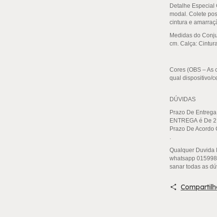
Detalhe Especial 
modal. Colete poss
cintura e amarraçã
Medidas do Conju
cm. Calça: Cintur
Cores (OBS – As 
qual dispositivo/c
DÚVIDAS
Prazo De Entrega
ENTREGA
é De 2
Prazo De Acordo 
.
Qualquer Duvida 
whatsapp 0159984
sanar todas as dú
Compartilh