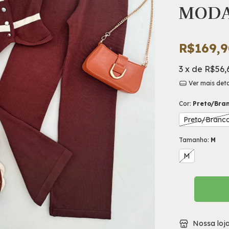
MOD
R$169,9
3
x de
R$56,
Ver mais det
Cor:
Preto/Bra
Preto/Branc
Tamanho:
M
M
Nossa loj