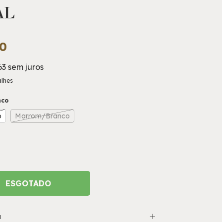
AL
0
63
sem juros
alhes
nco
o
Marrom/Branco
a