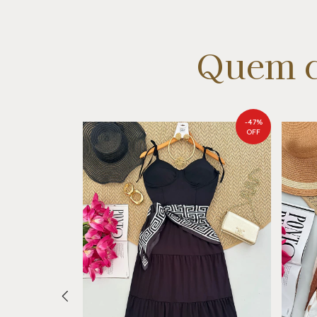
Quem c
-
50
%
-
47
%
OFF
OFF