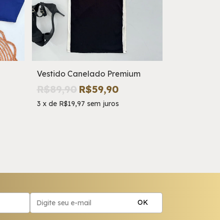
Vestido Canelado Premium
Conjunto Co
Alfaiataria
R$89,90
R$59,90
R$129,9
3
x
de
R$19,97
sem juros
3
x
de
R$23,