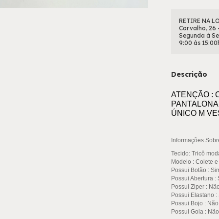
RETIRE NA LO
Carvalho, 26 
Segunda á Se
9:00 ás 15:00
Descrição
ATENÇÃO :
PANTALONA
ÚNICO M VES
Informações Sobr
Tecido: Tricô mod
Modelo :
Colete e
Possui Botão
: S
Possui Abertura
:
Possui Ziper
: Nã
Possui Elastano :
Possui Bojo
: Nã
Possui Gola
: Não