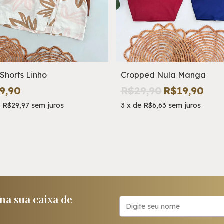
Shorts Linho
Cropped Nula Manga
9,90
R$29,90
R$19,90
e
R$29,97
sem juros
3
x
de
R$6,63
sem juros
a sua caixa de