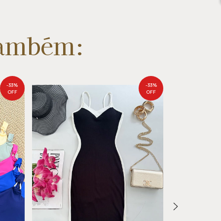
também:
-
33
%
-
33
%
OFF
OFF