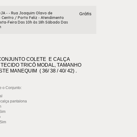
JA - - Rua Joaquim Olavo de
Grátis
- Centro / Porto Feliz - Atendimento
xta-Feira Das 10h às 18h Sábado Das
h
 CONJUNTO COLETE E CALÇA
 TECIDO TRICÔ MODAL, TAMANHO
TE MANEQUIM ( 36/ 38 / 40/ 42) .
e o Conjunto:
al
 calça pantalona
im
 Sim
o
 Sim
o