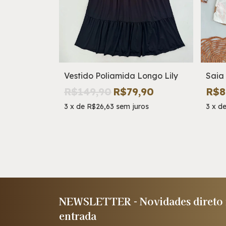
 Tomara
Vestido Poliamida Longo Lily
Saia 
R$149,90
R$79,90
R$8
90
3
x
de
R$26,63
sem juros
3
x
d
s
NEWSLETTER - Novidades direto n
entrada